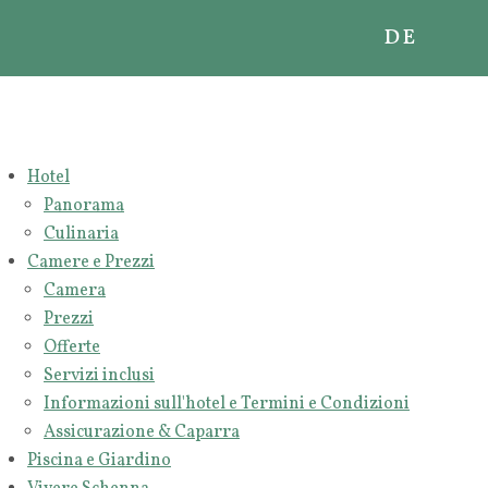
DE
PANORAMA
CULINARIA
Hotel
Panorama
Culinaria
CAMERA
Camere e Prezzi
PREZZI
Camera
Prezzi
OFFERTE
Offerte
SERVIZI INCLUSI
Servizi inclusi
INFORMAZIONI SULL'HOTEL E TERMINI E CONDI
Informazioni sull'hotel e Termini e Condizioni
Assicurazione & Caparra
ASSICURAZIONE & CAPARRA
Piscina e Giardino