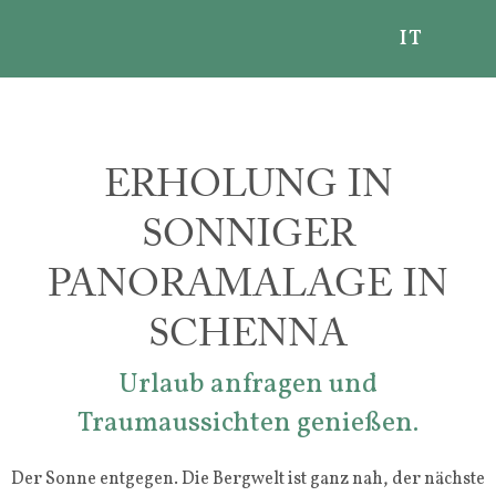
IT
PANORAMA
KULINARIK
ERHOLUNG IN
SONNIGER
ZIMMER
PANORAMALAGE IN
PREISE
SCHENNA
ANGEBOTE
INKLUSIVLEISTUNGEN
Urlaub anfragen und
HOTELINFOS & AGB
Traumaussichten genießen.
REISE-STORNO & ANGELD
Der Sonne entgegen. Die Bergwelt ist ganz nah, der nächste